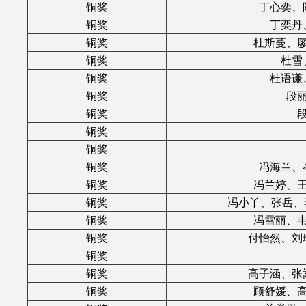
铜奖
丁心奕、
铜奖
丁奕丹
铜奖
杜斯蔓、
铜奖
杜雪
铜奖
杜语谦
铜奖
段
铜奖
铜奖
铜奖
铜奖
冯海兰、
铜奖
冯兰婷、
铜奖
冯小丫、张岳、李
铜奖
冯雪丽、
铜奖
付怡然、刘
铜奖
铜奖
高子涵、张
铜奖
顾舒媛、