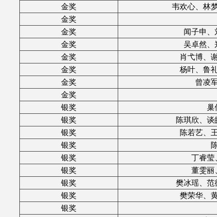
金奖
韦欢心、林
金奖
金奖
闻子申、
金奖
吴卓然、
金奖
肖弋博、
金奖
杨叶、鲁
金奖
曾凌
金奖
银奖
巢
银奖
陈琪欣、谈
银奖
陈若艺、
银奖
银奖
丁睿莹
银奖
董雯丽
银奖
樊冰瑶、范
银奖
樊荣华、
银奖