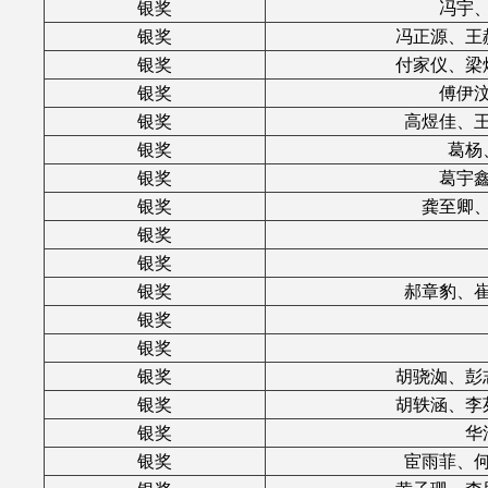
银奖
冯宇
银奖
冯正源、王
银奖
付家仪、梁
银奖
傅伊
银奖
高煜佳、
银奖
葛杨
银奖
葛宇
银奖
龚至卿
银奖
银奖
银奖
郝章豹、
银奖
银奖
银奖
胡骁洳、彭
银奖
胡轶涵、李
银奖
华
银奖
宦雨菲、