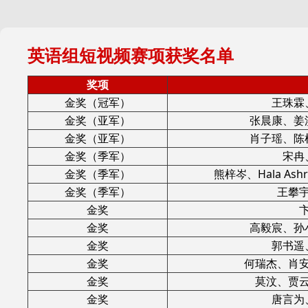
英语组短视频赛项获奖名单
奖项
金奖（冠军）
王珠霖
金奖（亚军）
张晨康、姜
金奖（亚军）
肖子瑶、陈
金奖（季军）
宋冉
金奖（季军）
熊梓岑、Hala A
金奖（季军）
王攀
金奖
金奖
高毅宸、孙
金奖
郭书遥
金奖
何瑞杰、肖
金奖
莫汶、贾
金奖
唐言为