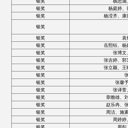
银奖
杨思涵
银奖
杨庭婷、
银奖
杨滢齐、康
银奖
银奖
袁
银奖
岳熙钰、杨
银奖
张博文
银奖
张吉婷、郭
银奖
张立颖、王
银奖
银奖
张馨
银奖
张译萱
银奖
章瞻雄、
银奖
赵乐冉、
银奖
周洁、施
银奖
周婷婷
银奖
周彤