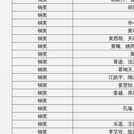
铜奖
胡
铜奖
铜奖
华
铜奖
黄
铜奖
黄西萌、关
铜奖
黄曦、姚
铜奖
铜奖
黄逊、沈
铜奖
霍翊天
铜奖
江皓宇、隋
铜奖
姜慧怡
铜奖
姜越、席
铜奖
铜奖
孔璇
铜奖
铜奖
乐遥、王
铜奖
李艾玲、陈