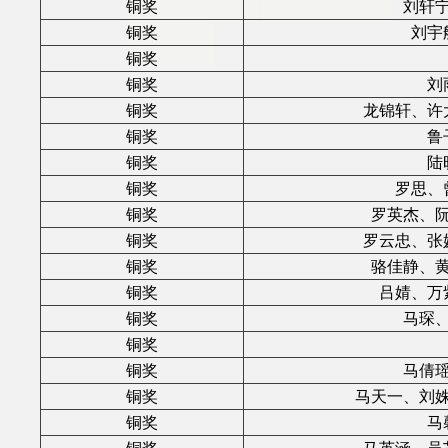
铜奖
刘轩
铜奖
刘宇
铜奖
铜奖
刘
铜奖
龙锦轩、许
铜奖
鲁
铜奖
陆
铜奖
罗思、
铜奖
罗英杰、
铜奖
罗云忠、张
铜奖
骆佳静、
铜奖
吕婧、万
铜奖
马琛
铜奖
铜奖
马倩
铜奖
马天一、刘
铜奖
马