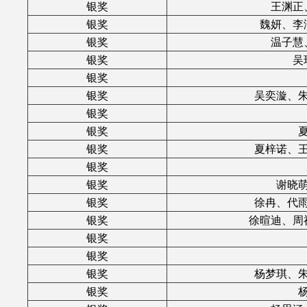
银奖
王渊正
银奖
魏妍、李
银奖
温子慧
银奖
吴
银奖
银奖
吴奕漩、
银奖
银奖
银奖
夏梓诺、
银奖
银奖
谢晓
银奖
徐冉、代
银奖
徐暄迪、周
银奖
银奖
银奖
杨梦琪、
银奖