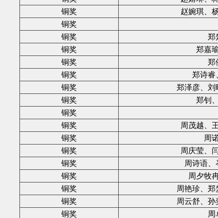
铜奖
赵婉琪、
铜奖
铜奖
郑
铜奖
郑嘉
铜奖
郑
铜奖
郑诗睿
铜奖
郑泽彦、刘
铜奖
郑钊
铜奖
铜奖
周茂越、
铜奖
周
铜奖
周庆莹、
铜奖
周诗语、
铜奖
周夕牧
铜奖
周艳珍、郑
铜奖
周云舒、孙
铜奖
周