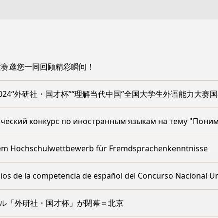
大赛邀您一同回顾精彩瞬间！
024“外研社・国才杯”“理解当代中国”全国大学生外语能力大赛
нческий конкурс по иностранным языкам на тему "Пони
lem Hochschulwettbewerb für Fremdsprachenkenntnisse
クール「外研社・国才杯」が閉幕＝北京