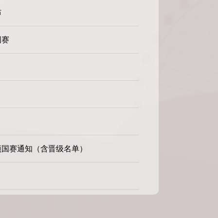
布
国赛
赛项国赛通知（含晋级名单）