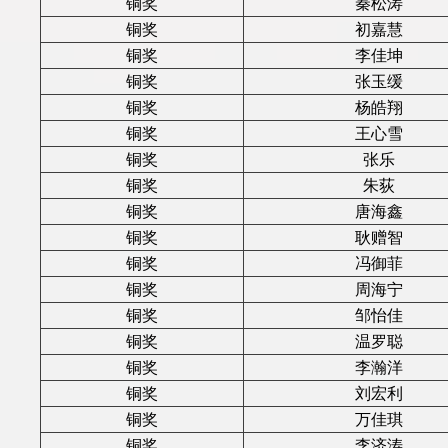
铜奖
秦松涛
铜奖
初嘉慧
铜奖
李佳坤
铜奖
张玉缓
铜奖
杨皓翔
铜奖
王心雪
铜奖
张乐
铜奖
朱荻
铜奖
唐海鑫
铜奖
耿赠智
铜奖
冯御菲
铜奖
周海宁
铜奖
邹怡佳
铜奖
温罗聪
铜奖
李瀚洋
铜奖
刘宏利
铜奖
万佳琪
铜奖
李济涛