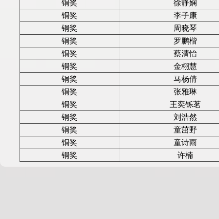
铜奖
徐静娴
铜奖
李子康
铜奖
周晓琴
铜奖
罗鹏楷
铜奖
蔡清怡
铜奖
金栩慧
铜奖
马杨倩
铜奖
张雅琳
铜奖
王奕铄茗
铜奖
刘浩然
铜奖
童茁野
铜奖
童诗雨
铜奖
许楠