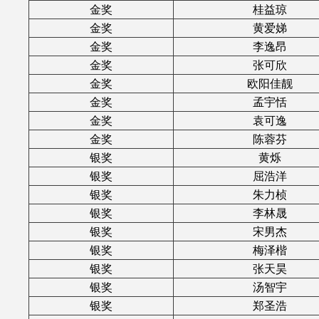
金奖
桂益琼
金奖
黄爱娣
金奖
李逸昂
金奖
张可欣
金奖
欧阳佳靓
金奖
孟宇恬
金奖
袁可逸
金奖
陈蓉芬
银奖
黄烁
银奖
屈浩洋
银奖
朱力桢
银奖
李林晟
银奖
宋男杰
银奖
梅泽楷
银奖
张天昊
银奖
汤智宇
银奖
郑圣浩