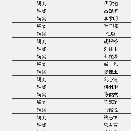
铜奖
代欣池
铜奖
吕媛琦
铜奖
李黎明
铜奖
叶子曦
铜奖
任璐
铜奖
胡煜松
铜奖
刘佳玉
铜奖
都鑫煜
铜奖
臧一凡
铜奖
张佳玉
铜奖
刘心迪
铜奖
何羽彤
铜奖
陈俊杰
铜奖
陈嘉琦
铜奖
马铭悦
铜奖
褚志恒
铜奖
窦君言