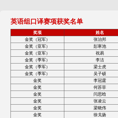
英语组口译赛项获奖名单
奖项
姓名
金奖（冠军）
张治邦
金奖（亚军）
彭寒池
金奖（亚军）
祝易
金奖（季军）
李洁
金奖（季军）
梁士虎
金奖（季军）
吴子硕
金奖
李冠霆
金奖
何苏菲
金奖
闫思晗
金奖
张凌云
金奖
梁晓伟
金奖
徐戈扬