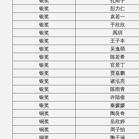
银奖
孔靖宇
银奖
彭力仁
银奖
袁若一
银奖
于欣欣
银奖
禹玥
银奖
王子丰
银奖
吴逸萌
银奖
陈若希
银奖
官景丁
银奖
贾嘉鹏
银奖
诸泓亮
银奖
陈雨青
银奖
许陆俊
银奖
秦媛媛
铜奖
陶良奇
铜奖
岳欣婷
铜奖
周子怡
铜奖
陶子涵