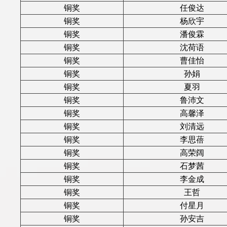
铜奖
任俊达
铜奖
杨欣宇
铜奖
潘俊霖
铜奖
沈荷语
铜奖
曹佳怡
铜奖
孙娟
铜奖
夏羽
铜奖
鲁沛文
铜奖
高馨泽
铜奖
刘清远
铜奖
李思蓓
铜奖
高荣阔
铜奖
石梦茜
铜奖
李金成
铜奖
王哲
铜奖
付星月
铜奖
孙安吉