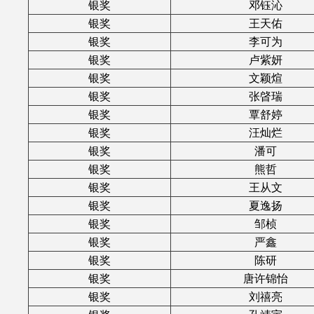
银奖
邓钰沁
银奖
王天佑
银奖
李可为
银奖
卢紫妍
银奖
文颖煊
银奖
张晵瑞
银奖
覃舒婷
银奖
汪灿烂
银奖
潘可
银奖
熊哲
银奖
王从文
银奖
夏逸扬
银奖
邹桢
银奖
严鑫
银奖
陈研
银奖
唐许锦怡
银奖
刘禧亮