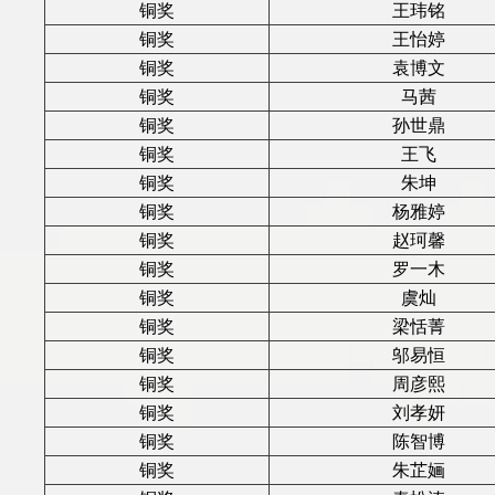
铜奖
王玮铭
铜奖
王怡婷
铜奖
袁博文
铜奖
马茜
铜奖
孙世鼎
铜奖
王飞
铜奖
朱坤
铜奖
杨雅婷
铜奖
赵珂馨
铜奖
罗一木
铜奖
虞灿
铜奖
梁恬菁
铜奖
邬易恒
铜奖
周彦熙
铜奖
刘孝妍
铜奖
陈智博
铜奖
朱芷婳