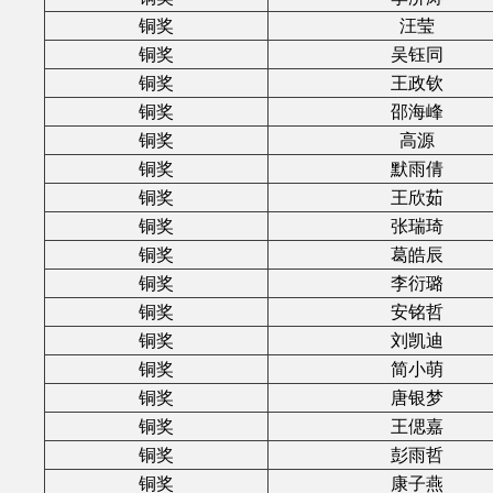
铜奖
汪莹
铜奖
吴钰同
铜奖
王政钦
铜奖
邵海峰
铜奖
高源
铜奖
默雨倩
铜奖
王欣茹
铜奖
张瑞琦
铜奖
葛皓辰
铜奖
李衍璐
铜奖
安铭哲
铜奖
刘凯迪
铜奖
简小萌
铜奖
唐银梦
铜奖
王偲嘉
铜奖
彭雨哲
铜奖
康子燕