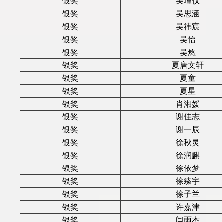
银奖
吴瑾仪
银奖
吴思涵
银奖
吴祎宸
银奖
吴怡
银奖
吴悠
银奖
夏唐文轩
银奖
夏童
银奖
夏星
银奖
肖湘媛
银奖
谢佳志
银奖
谢一辰
银奖
徐秋灵
银奖
徐润麒
银奖
徐依梦
银奖
徐臻宇
银奖
徐子兰
银奖
许嘉津
银奖
闫雨杰