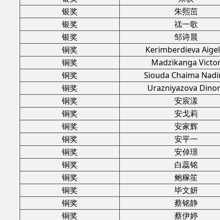
银奖
朱熙茁
银奖
禚一歌
银奖
邹诗晨
铜奖
Kerimberdieva Aigel
铜奖
Madzikanga Victo
铜奖
Siouda Chaima Nadi
铜奖
Urazniyazova Dino
铜奖
安宸漾
铜奖
安戈莉
铜奖
安家辉
铜奖
安平一
铜奖
安倬璟
铜奖
白蕊铭
铜奖
鲍稼笙
铜奖
毕文妍
铜奖
蔡铭静
铜奖
蔡伊婷