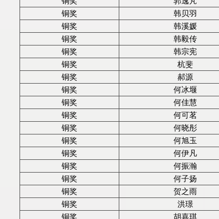
铜奖
郭逸芃
铜奖
韩贝羽
铜奖
韩溪媛
铜奖
韩毅传
铜奖
韩宗宪
铜奖
杭斐
铜奖
郝源
铜奖
何冰堰
铜奖
何佳慧
铜奖
何可茗
铜奖
何晓彤
铜奖
何旭玉
铜奖
何伊凡
铜奖
何振瀚
铜奖
何子扬
铜奖
贺之雨
铜奖
洪璟
铜奖
胡嘉琪