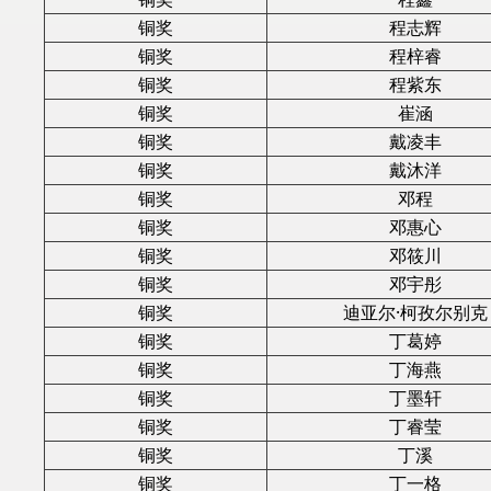
铜奖
程志辉
铜奖
程梓睿
铜奖
程紫东
铜奖
崔涵
铜奖
戴凌丰
铜奖
戴沐洋
铜奖
邓程
铜奖
邓惠心
铜奖
邓筱川
铜奖
邓宇彤
铜奖
迪亚尔·柯孜尔别克
铜奖
丁葛婷
铜奖
丁海燕
铜奖
丁墨轩
铜奖
丁睿莹
铜奖
丁溪
铜奖
丁一格