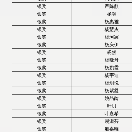
银奖
严陈麒
银奖
杨瀚
银奖
杨惠雅
银奖
杨慧杰
银奖
杨珂寓
银奖
杨庆伊
银奖
杨然
银奖
杨晓舟
银奖
杨鹦霞
银奖
杨宇迪
银奖
杨玥悦
银奖
杨紫凝
银奖
姚晶龄
银奖
叶贝
银奖
叶嘉希
银奖
易淑芬
银奖
殷嘉唯