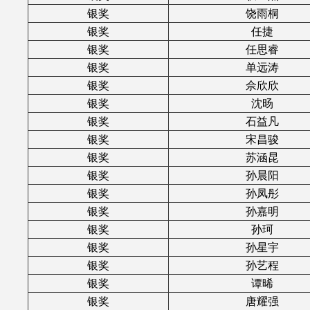
银奖
饶雨桐
银奖
任捷
银奖
任思睿
银奖
单远涛
银奖
佘欣欣
银奖
沈旸
银奖
石益凡
银奖
宋昌骏
银奖
苏涵昆
银奖
孙晨阳
银奖
孙凤彤
银奖
孙嘉明
银奖
孙珂
银奖
孙星宇
银奖
孙艺程
银奖
谭晞
银奖
唐耀强