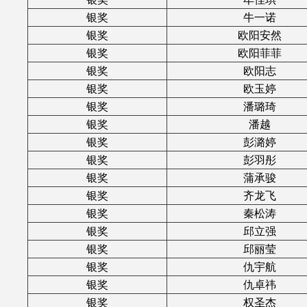
银奖
牛一诺
银奖
欧阳安然
银奖
欧阳菲菲
银奖
欧阳志
银奖
欧玉婷
银奖
潘璐琦
银奖
潘越
银奖
彭潞婷
银奖
彭羽彤
银奖
蒲承骏
银奖
齐龙飞
银奖
秦松涛
银奖
邱立强
银奖
邱丽莹
银奖
仇宇航
银奖
仇卓祎
银奖
权圣杰