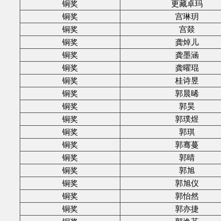
铜奖
更藏卓玛
铜奖
宫琳玥
铜奖
宫燚
铜奖
龚焯儿
铜奖
龚墨涵
铜奖
龚曜琨
铜奖
桂诗昱
铜奖
郭晨晞
铜奖
郭昊
铜奖
郭璞煜
铜奖
郭琪
铜奖
郭骞蔓
铜奖
郭晴
铜奖
郭旭
铜奖
郭旭仪
铜奖
郭怡然
铜奖
郭亦捷