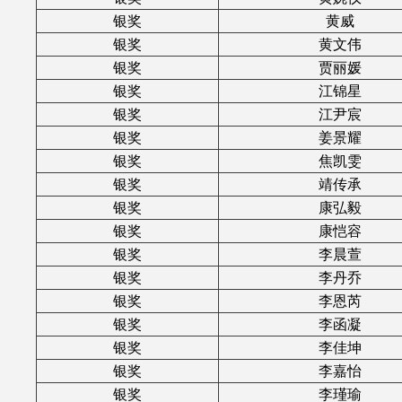
银奖
黄威
银奖
黄文伟
银奖
贾丽媛
银奖
江锦星
银奖
江尹宸
银奖
姜景耀
银奖
焦凯雯
银奖
靖传承
银奖
康弘毅
银奖
康恺容
银奖
李晨萱
银奖
李丹乔
银奖
李恩芮
银奖
李函凝
银奖
李佳坤
银奖
李嘉怡
银奖
李瑾瑜