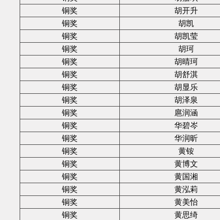
铜奖
胡开升
铜奖
胡凯
铜奖
胡凯莹
铜奖
胡珂
铜奖
胡晴珂
铜奖
胡舒淇
铜奖
胡显乐
铜奖
胡泽泉
铜奖
扈润涵
铜奖
华碧岑
铜奖
华润昕
铜奖
黄铵
铜奖
黄博文
铜奖
黄国湘
铜奖
黄泓莉
铜奖
黄美怡
铜奖
黄思绮