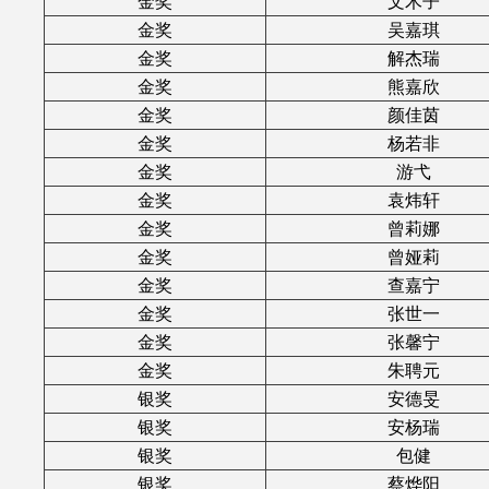
金奖
文木子
金奖
吴嘉琪
金奖
解杰瑞
金奖
熊嘉欣
金奖
颜佳茵
金奖
杨若非
金奖
游弋
金奖
袁炜轩
金奖
曾莉娜
金奖
曾娅莉
金奖
查嘉宁
金奖
张世一
金奖
张馨宁
金奖
朱聘元
银奖
安德旻
银奖
安杨瑞
银奖
包健
银奖
蔡烨阳