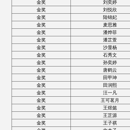
金奖
刘奕婷
金奖
刘悦欣
金奖
陆锦妃
金奖
麦思雅
金奖
潘烨菲
金奖
潘芷萱
金奖
沙显杨
金奖
石秀文
金奖
孙奕婷
金奖
唐鹤云
金奖
田甲珅
金奖
田润熙
金奖
汪一凡
金奖
王可茗月
金奖
王煜懿
金奖
王芷源
金奖
王子祺