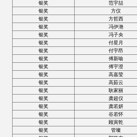
银奖
范宇喆
银奖
方仪
银奖
方哲西
银奖
冯伊滟
银奖
冯子央
银奖
付星月
银奖
付宇昂
银奖
傅新喻
银奖
傅宇澄
银奖
高嘉莹
银奖
高茹云
银奖
耿家丽
银奖
龚超仪
银奖
龚若妍
银奖
谷若怀
银奖
顾寅乾
银奖
管璨