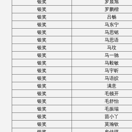
银奖
罗晨旭
银奖
罗鹏楷
银奖
吕畅
银奖
马东宁
银奖
马思铭
银奖
马思语
银奖
马玟
银奖
马一驰
银奖
马毅敏
银奖
马宇昕
银奖
马语皎
银奖
满意
银奖
毛顿开
银奖
毛舒怡
银奖
毛振瑞
银奖
苗小丫
银奖
莫瀚钦
银奖
牟佳琪