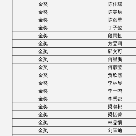
金奖
陈佳瑶
金奖
陈美辰
金奖
陈彦壁
金奖
丁子懿
金奖
段雨虹
金奖
方旻珂
金奖
郭文可
金奖
何星鹏
金奖
何彦莹
金奖
贾欣然
金奖
李林昱
金奖
李一鸣
金奖
李禹都
金奖
梁瀚彬
金奖
梁恬菁
金奖
林品惯
金奖
刘匡迪