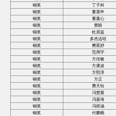
铜奖
丁子科
铜奖
董晨申
铜奖
董蕙心
铜奖
窦盼
铜奖
杜居益
铜奖
多杰达哇
铜奖
樊星妤
铜奖
范周宇
铜奖
方佳敏
铜奖
方康波
铜奖
方熙淳
铜奖
方正
铜奖
费天钰
铜奖
冯楚茵
铜奖
冯嘉珞
铜奖
冯煜涵
铜奖
付鹏晓